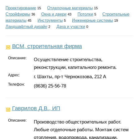
Каталог
Проектирование
Отделочные материалы
15
15
Стройфирмы
Окна и двери
Потолки
Строительные
36
43
5
материалы
Инструменты
Инженерные системы
45
5
19
Ландшафтный дизайн
Дача и участки
2
0
Инфо
ВСМ, строительная фирма
Описание:
Осуществление строительства,
Гороскоп
реконструкции, капитального ремонта.
Адрес:
г. Шахты, пр-т Чернокозова, 212 А
Телефон:
(8636) 25-56-78
Карты
Гаврилов Д.В., ИП
Фотогалерея
Описание:
Производство общестроительных работ.
Любые отделочные работы. Монтаж систем
отопления, водопровода, канализации.