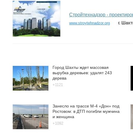
Стройтехнадзор - проектиро
г. Шах
www.stroytehnadzor.org
Город Шахты ждет массовая
вырубка деревьев: удалят 243
дерева
+1121
Занесло на трассе М-4 «Дон» под
Ростовом: в ДТП погибли мужчина
и женщина
+1092