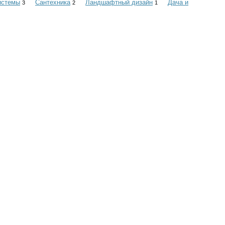
истемы
Сантехника
Ландшафтный дизайн
Дача и
3
2
1