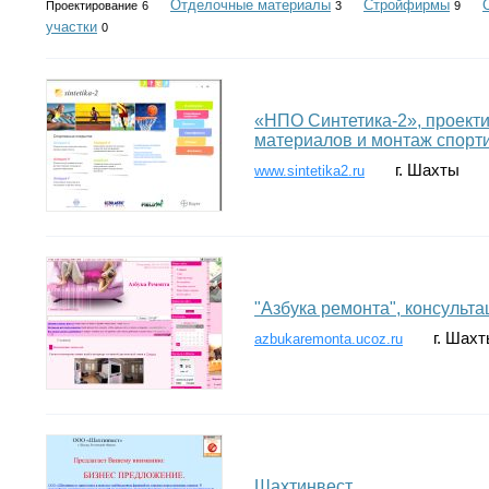
Отделочные материалы
Стройфирмы
Проектирование
6
3
9
участки
0
«НПО Синтетика-2», проект
материалов и монтаж спорт
г. Шахты
www.sintetika2.ru
"Азбука ремонта", консульт
г. Шах
azbukaremonta.ucoz.ru
Шахтинвест