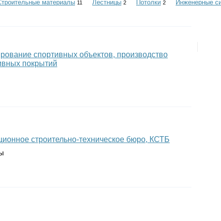
Строительные материалы
Лестницы
Потолки
Инженерные с
11
2
2
ирование спортивных объектов, производство
ивных покрытий
ационное строительно-техническое бюро, КСТБ
ты