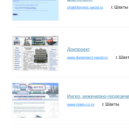
г. Шахты
shakhtinvest.narod.ru
Донпроект
г. Шах
www.donproject.narod.ru
Ингео, инженерно-геодезиче
г. Шахты
www.ingeo-co.ru