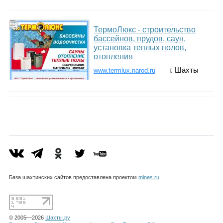
ТермоЛюкс - строительство
бассейнов, прудов, саун,
установка теплых полов,
отопления
г. Шахты
www.termlux.narod.ru
База шахтинских сайтов предоставлена проектом
mines.ru
© 2005—2026
Шахты.ру