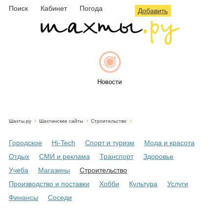
Поиск
Кабинет
Погода
Добавить
Новости
Шахты.ру
Шахтинские сайты
Строительство
Афиша
Городское
Hi-Tech
Спорт и туризм
Мода и красота
Отдых
СМИ и реклама
Транспорт
Здоровье
Учеба
Магазины
Строительство
Объявления
Производство и поставки
Хобби
Культура
Услуги
Финансы
Соседи