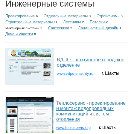
Инженерные системы
Каталог
Проектирование
Отделочные материалы
Стройфирмы
6
3
9
Строительные материалы
Лестницы
Потолки
11
2
2
Сантехника
Ландшафтный дизайн
Инженерные системы
3
2
1
Инфо
Дача и участки
0
Гороскоп
ВДПО - шахтинское городское
отделение
г. Шахты
www.vdpo-shakhty.ru
Карты
Теплосервис - проектирование
и монтаж водопроводных
коммуникаций и систем
Фотогалерея
отопления
г. Шахты
www.teploservis.org