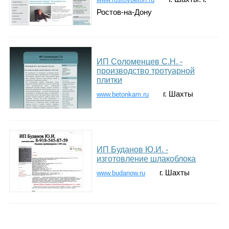
Ростов-на-Дону
ИП Соломенцев С.Н. -
производство тротуарной
плитки
г. Шахты
www.betonkam.ru
ИП Буданов Ю.И. -
изготовление шлакоблока
г. Шахты
www.budanow.ru