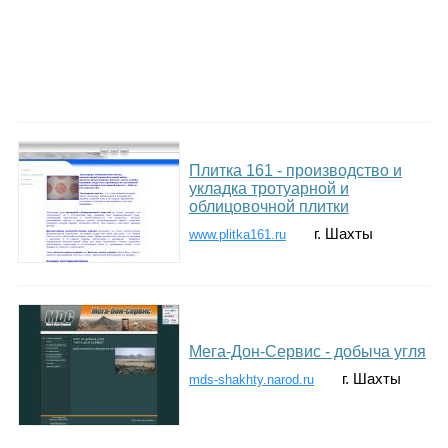
Плитка 161 - производство и
укладка тротуарной и
облицовочной плитки
г. Шахты
www.plitka161.ru
Мега-Дон-Сервис - добыча угля
г. Шахты
mds-shakhty.narod.ru