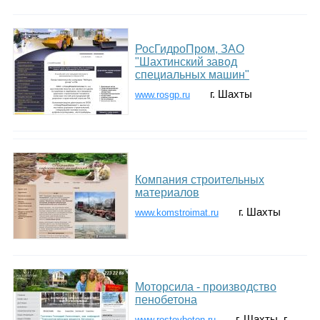
РосГидроПром, ЗАО
"Шахтинский завод
специальных машин"
г. Шахты
www.rosgp.ru
Компания строительных
материалов
г. Шахты
www.komstroimat.ru
Моторсила - производство
пенобетона
г. Шахты. г.
www.rostovbeton.ru