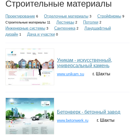
Строительные материалы
Каталог
Проектирование
Отделочные материалы
Стройфирмы
6
3
9
Лестницы
Потолки
Строительные материалы
11
2
2
Инженерные системы
Сантехника
Ландшафтный
3
2
Инфо
дизайн
Дача и участки
1
0
Гороскоп
Уникам - искусственный,
универсальный камень
г. Шахты
www.unikam.su
Карты
Бетонверк - бетонный завод
Фотогалерея
г. Шахты
www.betonwerk.ru