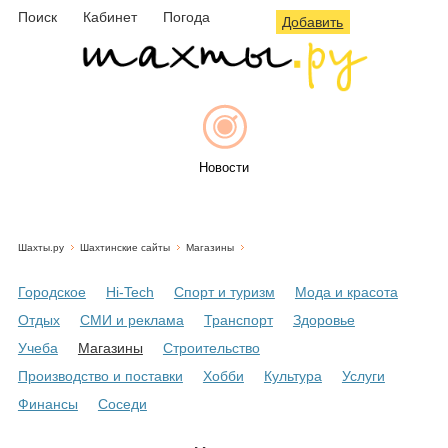
Поиск
Кабинет
Погода
Добавить
Новости
Шахты.ру
Шахтинские сайты
Магазины
Афиша
Городское
Hi-Tech
Спорт и туризм
Мода и красота
Отдых
СМИ и реклама
Транспорт
Здоровье
Учеба
Магазины
Строительство
Объявления
Производство и поставки
Хобби
Культура
Услуги
Финансы
Соседи