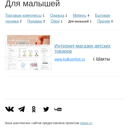
Для малышей
Каталог
Торговые комплексы
Одежда
Мебель
Бытовая
1
1
4
техника
Подарки
Обои
Прочее
2
2
1
Для малышей
1
0
Инфо
Интернет-магазин детских
товаров
Гороскоп
г. Шахты
www.kidkomfort.ru
Карты
Фотогалерея
База шахтинских сайтов предоставлена проектом
mines.ru