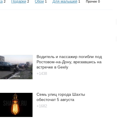
ка
Подарки
Обои
Для малышей
2
2
1
1
Прочее
0
Водитель и пассажир погибли под
Ростовом-на-Дону, врезавшись на
встречке в Geely
+1438
Семь улиц города Шахты
обесточат 5 августа
+1682