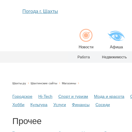
Погода г. Шахты
Новости
Афиша
Работа
Недвижимость
Шахты.ру
Шахтинские сайты
Магазины
Городское
Hi-Tech
Спорт и туризм
Мода и красота
Хобби
Культура
Услуги
Финансы
Соседи
Прочее