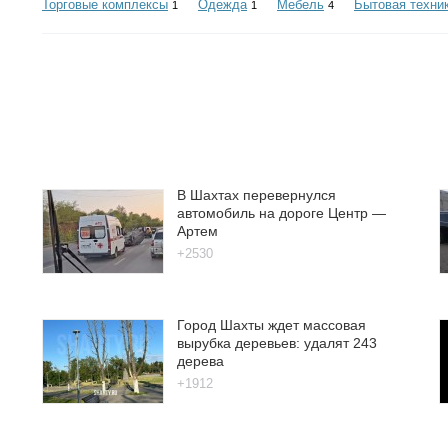
Торговые комплексы
Одежда
Мебель
Бытовая техни
1
1
4
В Шахтах перевернулся
автомобиль на дороге Центр —
Артем
+2530
Город Шахты ждет массовая
вырубка деревьев: удалят 243
дерева
+1912