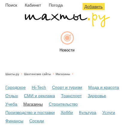
Поиск
Кабинет
Погода
Добавить
Новости
Шахты.ру
Шахтинские сайты
Магазины
Афиша
Городское
Hi-Tech
Спорт и туризм
Мода и красота
Отдых
СМИ и реклама
Транспорт
Здоровье
Учеба
Магазины
Строительство
Объявления
Производство и поставки
Хобби
Культура
Услуги
Финансы
Соседи