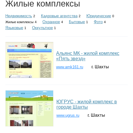
Жилые комплексы
Каталог
Недвижимость
Кадровые агентства
Юридические
2
2
0
Охранное
Бытовые
Фото
Жилые комплексы
4
4
1
4
Языковые
Оккультное
1
1
Инфо
Альянс МК - жилой комплекс
Гороскоп
«Пять звезд»
г. Шахты
www.amk161.ru
Карты
ЮГРУС - жилой комплекс в
городе Шахты
г. Шахты
Фотогалерея
www.ugrus.ru