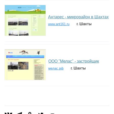
Антарес - микрорайон в Шахтах
г. Шахты
www.ant161.ru
ООО "Мелас" - застройщик
г. Шахты
мелас.рф