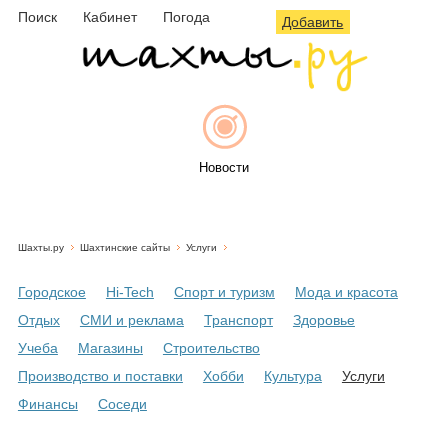
Поиск
Кабинет
Погода
Добавить
Новости
Шахты.ру
Шахтинские сайты
Услуги
Афиша
Городское
Hi-Tech
Спорт и туризм
Мода и красота
Отдых
СМИ и реклама
Транспорт
Здоровье
Учеба
Магазины
Строительство
Объявления
Производство и поставки
Хобби
Культура
Услуги
Финансы
Соседи