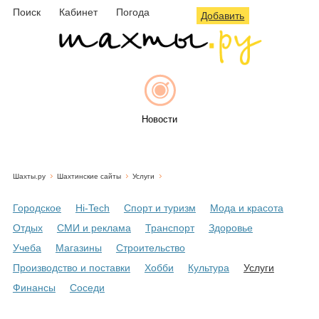
Поиск
Кабинет
Погода
Добавить
Новости
Шахты.ру
Шахтинские сайты
Услуги
Афиша
Городское
Hi-Tech
Спорт и туризм
Мода и красота
Отдых
СМИ и реклама
Транспорт
Здоровье
Учеба
Магазины
Строительство
Объявления
Производство и поставки
Хобби
Культура
Услуги
Финансы
Соседи