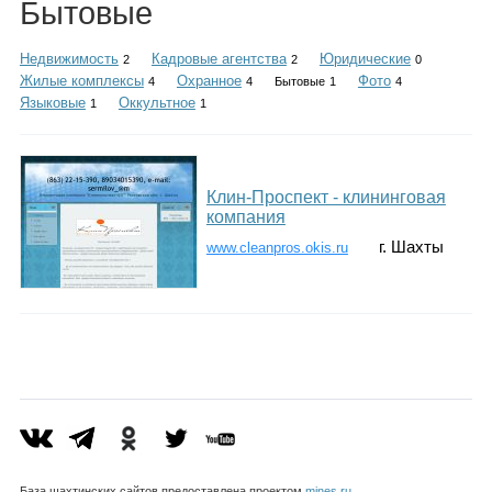
Бытовые
Каталог
Недвижимость
Кадровые агентства
Юридические
2
2
0
Жилые комплексы
Охранное
Фото
4
4
Бытовые
1
4
Языковые
Оккультное
1
1
Инфо
Клин-Проспект - клининговая
Гороскоп
компания
г. Шахты
www.cleanpros.okis.ru
Карты
Фотогалерея
База шахтинских сайтов предоставлена проектом
mines.ru