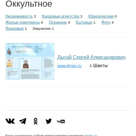
Оккультное
Каталог
Недвижимость
Кадровые агентства
Юридические
2
2
0
Жилые комплексы
Охранное
Бытовые
Фото
4
4
1
4
Языковые
1
Оккультное
1
Инфо
Дыгай Сергей Александрович
Гороскоп
г. Шахты
www.dygay.ru
Карты
Фотогалерея
База шахтинских сайтов предоставлена проектом
mines.ru