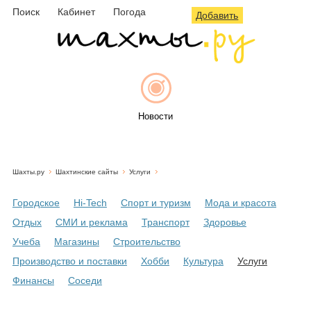
Поиск
Кабинет
Погода
Добавить
Новости
Шахты.ру
Шахтинские сайты
Услуги
Афиша
Городское
Hi-Tech
Спорт и туризм
Мода и красота
Отдых
СМИ и реклама
Транспорт
Здоровье
Учеба
Магазины
Строительство
Объявления
Производство и поставки
Хобби
Культура
Услуги
Финансы
Соседи