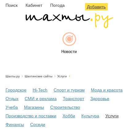
Поиск
Кабинет
Погода
Добавить
Новости
Шахты.ру
Шахтинские сайты
Услуги
Афиша
Городское
Hi-Tech
Спорт и туризм
Мода и красота
Отдых
СМИ и реклама
Транспорт
Здоровье
Учеба
Магазины
Строительство
Объявления
Производство и поставки
Хобби
Культура
Услуги
Финансы
Соседи