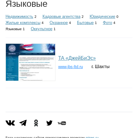
Языковые
Каталог
Недвижимость
Кадровые агентства
Юридические
2
2
0
Жилые комплексы
Охранное
Бытовые
Фото
4
4
1
4
Оккультное
Языковые
1
1
Инфо
ТА «ДжейБиЭс»
Гороскоп
г. Шахты
www.jbs-ltd.ru
Карты
Фотогалерея
База шахтинских сайтов предоставлена проектом
mines.ru