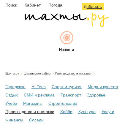
Поиск
Кабинет
Погода
Добавить
Новости
Шахты.ру
Шахтинские сайты
Производство и поставки
Афиша
Городское
Hi-Tech
Спорт и туризм
Мода и красота
Отдых
СМИ и реклама
Транспорт
Здоровье
Учеба
Магазины
Строительство
Объявления
Производство и поставки
Хобби
Культура
Услуги
Финансы
Соседи