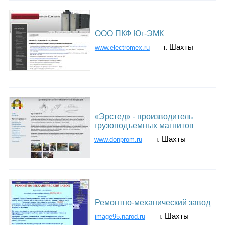
ООО ПКФ Юг-ЭМК
г. Шахты
www.electromex.ru
«Эрстед» - производитель
грузоподъемных магнитов
г. Шахты
www.donprom.ru
Ремонтно-механический завод
г. Шахты
image95.narod.ru