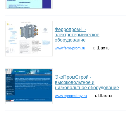
Ферропром-II -
электротермическое
оборудование
г. Шахты
www.ferro-prom.ru
ЭкоПромСтрой -
высоковольтное и
низковольтное оборудование
г. Шахты
www.epromstroy.ru