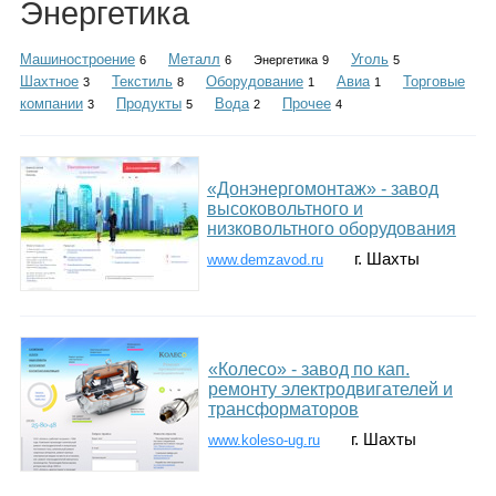
Энергетика
Каталог
Машиностроение
Металл
Уголь
6
6
Энергетика
9
5
Шахтное
Текстиль
Оборудование
Авиа
Торговые
3
8
1
1
компании
Продукты
Вода
Прочее
3
5
2
4
Инфо
«Донэнергомонтаж» - завод
высоковольтного и
Гороскоп
низковольтного оборудования
г. Шахты
www.demzavod.ru
Карты
«Колесо» - завод по кап.
ремонту электродвигателей и
трансформаторов
Фотогалерея
г. Шахты
www.koleso-ug.ru