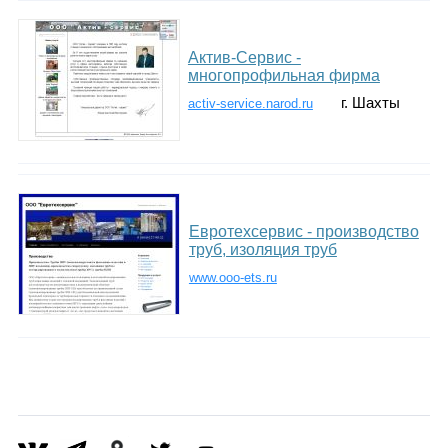
Актив-Сервис -
многопрофильная фирма
г. Шахты
activ-service.narod.ru
Евротехсервис - производство
труб, изоляция труб
www.ooo-ets.ru