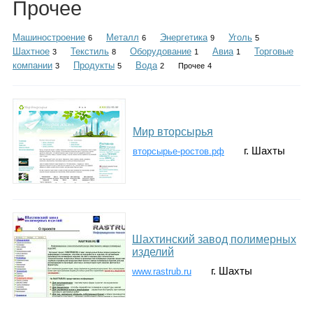
Прочее
Каталог
Машиностроение
Металл
Энергетика
Уголь
6
6
9
5
Шахтное
Текстиль
Оборудование
Авиа
Торговые
3
8
1
1
компании
Продукты
Вода
3
5
2
Прочее
4
Инфо
Мир вторсырья
Гороскоп
г. Шахты
вторсырье-ростов.рф
Карты
Шахтинский завод полимерных
изделий
г. Шахты
Фотогалерея
www.rastrub.ru