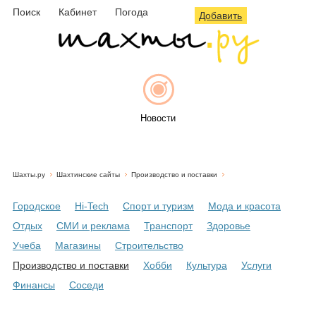
Поиск
Кабинет
Погода
Добавить
Новости
Шахты.ру
Шахтинские сайты
Производство и поставки
Афиша
Городское
Hi-Tech
Спорт и туризм
Мода и красота
Отдых
СМИ и реклама
Транспорт
Здоровье
Учеба
Магазины
Строительство
Объявления
Производство и поставки
Хобби
Культура
Услуги
Финансы
Соседи