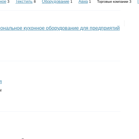
ное
Текстиль
Оборудование
Авиа
3
8
1
1
Торговые компании
3
иональное кухонное оборудование для предприятий
я
ы