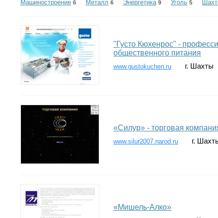
Машиностроение
Металл
Энергетика
Уголь
Шахт
6
6
9
5
"Густо Кюхенрос" - професс
общественного питания
г. Шахты
www.gustokuchen.ru
«Силур» - торговая компани
г. Шахт
www.silur2007.narod.ru
«Мишель-Алко»