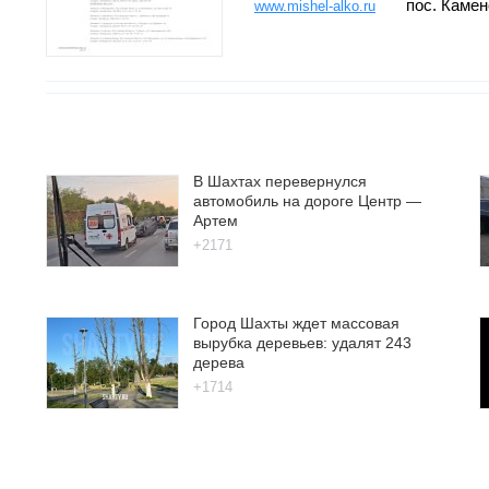
пос. Камен
www.mishel-alko.ru
В Шахтах перевернулся
автомобиль на дороге Центр —
Артем
+2171
Город Шахты ждет массовая
вырубка деревьев: удалят 243
дерева
+1714