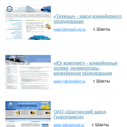
«Техмаш» - завод конвейерного
оборудования
г. Шахты
www.tehmash-ug.ru
«Юг-комплект» - конвейерные
ролики, роликоопоры,
конвейерное оборудование
г. Шахты
www.ygkomplekt.ru
ОАО «Шахтинский завод
Гидропривод»
г. Шахты
www.gidroprivod.ru