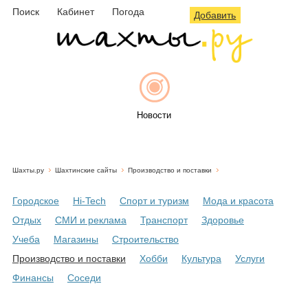
Поиск
Кабинет
Погода
Добавить
Новости
Шахты.ру
Шахтинские сайты
Производство и поставки
Афиша
Городское
Hi-Tech
Спорт и туризм
Мода и красота
Отдых
СМИ и реклама
Транспорт
Здоровье
Учеба
Магазины
Строительство
Объявления
Производство и поставки
Хобби
Культура
Услуги
Финансы
Соседи