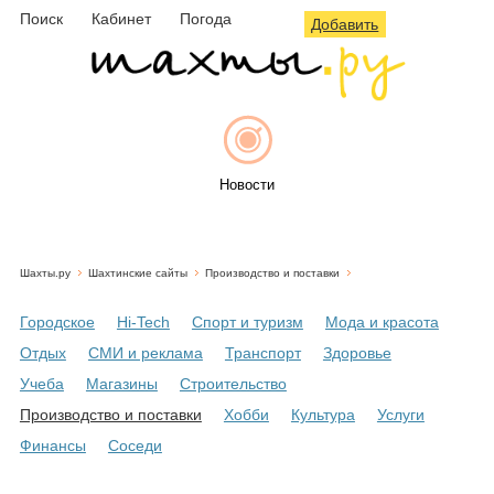
Поиск
Кабинет
Погода
Добавить
Новости
Шахты.ру
Шахтинские сайты
Производство и поставки
Афиша
Городское
Hi-Tech
Спорт и туризм
Мода и красота
Отдых
СМИ и реклама
Транспорт
Здоровье
Учеба
Магазины
Строительство
Объявления
Производство и поставки
Хобби
Культура
Услуги
Финансы
Соседи