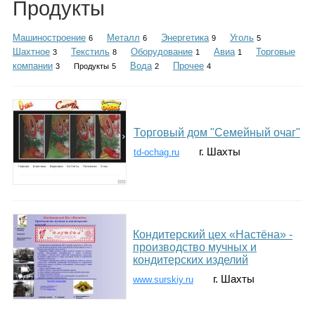
Продукты
Каталог
Машиностроение
Металл
Энергетика
Уголь
6
6
9
5
Шахтное
Текстиль
Оборудование
Авиа
Торговые
3
8
1
1
компании
Вода
Прочее
3
Продукты
5
2
4
Инфо
Торговый дом "Семейный очаг"
Гороскоп
г. Шахты
td-ochag.ru
Карты
Кондитерский цех «Настёна» -
производство мучных и
кондитерских изделий
Фотогалерея
г. Шахты
www.surskiy.ru