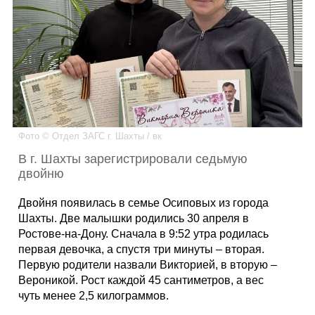
Каталог
Инфо
Фото © Отдел ЗАГС г. Шахты / вк
Гороскоп
В г. Шахты зарегистрировали седьмую
двойню
Двойня появилась в семье Осиповых из города
Карты
Шахты. Две малышки родились 30 апреля в
Ростове-на-Дону. Сначала в 9:52 утра родилась
первая девочка, а спустя три минуты – вторая.
Первую родители назвали Викторией, в вторую –
Фотогалерея
Вероникой. Рост каждой 45 сантиметров, а вес
чуть менее 2,5 килограммов.